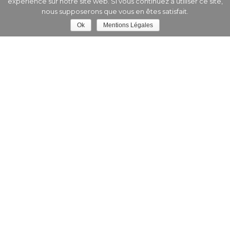
expérience sur notre site web. Si vous continuez à utiliser ce site,
nous supposerons que vous en êtes satisfait.
TATAJUBA, BAGASSE
Ok
Mentions Légales
- Menuiserie extérieure
- Platelage
JATOBA
- Parquet
- Platelage